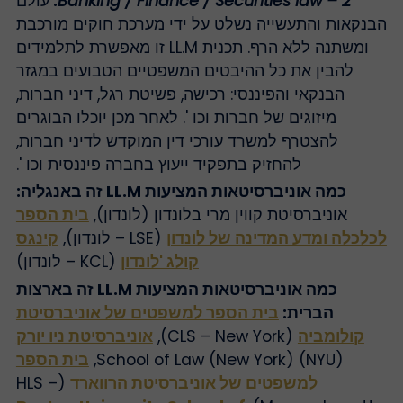
2 – Banking / Finance / Securities law
:
עולם
בנקאות והתעשייה נשלט על ידי מערכת חוקים מורכבת
ומשתנה ללא הרף. תכנית LL.M זו מאפשרת לתלמידים
להבין את כל ההיבטים המשפטיים הטבועים במגזר
הבנקאי והפיננסי: רכישה, פשיטת רגל, דיני חברות,
מיזוגים של חברות וכו '. לאחר מכן יוכלו הבוגרים
להצטרף למשרד עורכי דין המוקדש לדיני חברות,
להחזיק בתפקיד ייעוץ בחברה פיננסית וכו '.
כמה אוניברסיטאות המציעות LL.M זה באנגליה:
אוניברסיטת קווין מרי בלונדון (לונדון),
בית הספר
כלכלה ומדע המדינה של לונדון
(LSE – לונדון),
קינגס
קולג 'לונדון
(KCL – לונדון)
כמה אוניברסיטאות המציעות LL.M זה בארצות
הברית:
בית הספר למשפטים של אוניברסיטת
קולומביה
(CLS – New York),
אוניברסיטת ניו יורק
(NYU) School of Law (New York),
בית הספר
למשפטים של אוניברסיטת הרווארד
(HLS –