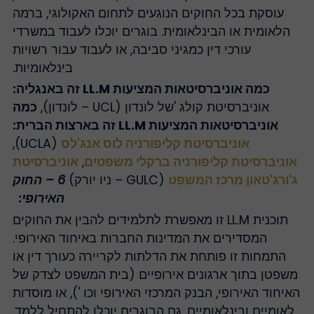
עוסקת בכל החוקים הנוגעים לתחום האקולוגי, ברמה
הלאומית או הבינלאומית. בוגרים יוכלו לעבוד במשרדי
עורכי דין כמגיני סביבה, או לעבוד עבור רשויות
בינלאומיות.
כמה אוניברסיטאות המציעות LL.M זה באנגליה:
אוניברסיטת קולג 'של לונדון (UCL – לונדון),
כמה
אוניברסיטאות המציעות LL.M זה בארצות הברית:
אוניברסיטת קליפורניה לוס אנג'לס
(UCLA),
אוניברסיטת קליפורניה ברקלי משפטים
,
אוניברסיטת
'ורג'טאון מרכז המשפט
(GULC – ניו יורק)
6 – החוק
האירופי
:
תוכנית LL.M זו מאפשרת לתלמידים להבין את החוקים
המסדירים את המדינות החברות באיחוד האירופי.
התמחות זו פותחת את הדלתות לקריירה כעורך דין או
שפטן בתוך ארגונים אירופיים (בית המשפט לצדק של
איחוד האירופי, הבנק המרכזי האירופי וכו '), או מוסדות
לאומיים ובינלאומיים. גם הבוגרים יוכלו להתחיל ללמד.