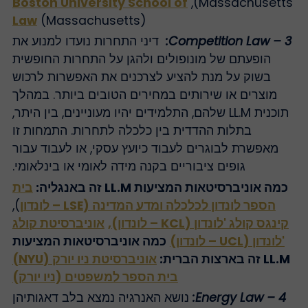
Boston University School of
Massachusetts)
Law
(Massachusetts)
3 – Competition Law:
דיני התחרות נועדו למנוע את
הופעתם של מונופולים ולהגן על התחרות החופשית
בשוק על מנת להציע לצרכנים את האפשרות לרכוש
מוצרים או שירותים במחירים הטובים ביותר. במהלך
תוכנית LL.M שלהם, התלמידים יהיו מעוניינים, בין היתר,
בתלות ההדדית בין כלכלה לתחרות. התמחות זו
מאפשרת לבוגרים לעבוד כיועץ עסקי, או לעבוד עבור
גופים ציבוריים בקנה מידה לאומי או בינלאומי.
כמה אוניברסיטאות המציעות LL.M זה באנגליה:
בית
הספר לונדון לכלכלה ומדע המדינה (LSE – לונדון
),
קינגס קולג 'לונדון (KCL – לונדון),
אוניברסיטת קולג
'לונדון (UCL – לונדון)
כמה אוניברסיטאות המציעות
LL.M זה בארצות הברית:
אוניברסיטת ניו יורק (NYU)
בית הספר למשפטים (ניו יורק)
4 – Energy Law:
נושא האנרגיה נמצא בלב דאגותיהן