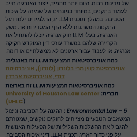
של מדינות רבות. היום יותר מתמיד, ייצור האנרגיה חייב
לעמוד בתקנים, במיוחד במונחים של שמירה על איכות
הסביבה. במהלך תוכנית LL.M זו, התלמידים ילמדו על
התקנות המשתנות ללא הרף המסדירות את משק
האנרגיה. בעלי LL.M חוק אנרגיה יוכלו להתחיל את
הקריירה שלהם במשרד עורכי דין המוקדש חקיקה
נרגיה, או לעבוד עבור ארגונים לא ממשלתיים או דומה.
כמה אוניברסיטאות המציעות LL.M זה באנגליה:
אוניברסיטת קווין מרי בלונדון (לונדון),
אוניברסיטת
דנדי
,
אוניברסיטת אברדין
כמה אוניברסיטאות המציעות LL.M זה בארצות
הברית:
University of Houston Law center
(UHLC
)
5 – Environmental Law :
ההגנה על הסביבה וניצול
משאבים הטבעיים מצייתים לחוקים נוקשים, שמטרתם
להגביל את ההשלכות השליליות של הפעילות האנושית
על פני כדור הארץ. תכנית LL.M., דיני איכות הסביבה,