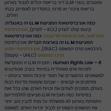
ומוטבים. בוגרי LL.M דיני בריאות יכולים לעבוד בארגון
בריאות ציבורי או פרטי, במסדרים לאומיים, בבתי
חולים…
כמה אוניברסיטאות המציעות LL.M זה באנגליה:
קינגס קולג 'לונדון (KCL – לונדון),
אוניברסיטת
מנצ'סטר
,
אוניברסיטת אדינבורו
.
כמה אוניברסיטאות
המציעות LL.M זה בארצות הברית:
אוניברסיטת
ג'ורג'טאון מרכז המשפט (GULC),
אוניברסיטת יוסטון
מרכז המשפט
(UHLC – טקסס)
8 – Human Rights Law :
תוכנית LL.M זו המוקדשת
לזכויות אדם פופולרית במיוחד בקרב סטודנטים
למשפטים. ההקשרים של חוסר יציבות וחוסר ביטחון –
מזדמנים או קבועים – שבהם שקועות מדינות רבות
בעולם, מסכנים לעתים את זכויות האדם, שהן בכל זאת
בסיסיות. כמה תוכניות LL.M מציעים לתלמידיהם
התמחות בארגון לא ממשלתי על מנת להבין טוב יותר
את הנושאים הקשורים לכבוד זכויות האדם. למשפט