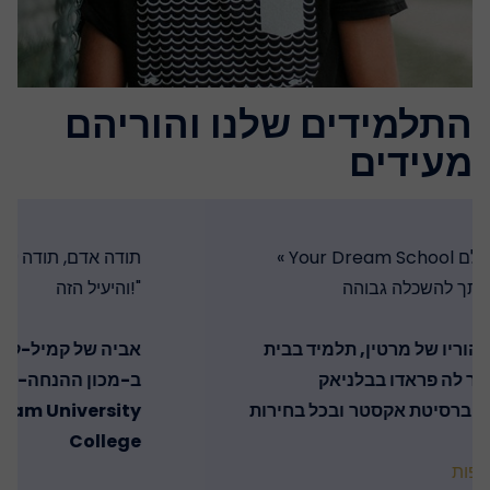
התלמידים שלנו והוריהם
מעידים
« Your Dream School הוא הצוות המושלם
להצליח בכניסתך להשכלה גבוהה. »
מר וגברת רידו, הוריו של מרטין, תלמיד בבית
הספר לה פראדו בבלניאק, admis à
ובכל בחירות UCAS שלה
אוניברסיטת אקסטר
גלה המלצות נוספות