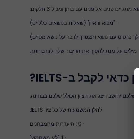
· "מבוא וראיון" (שאלות בנושאים כלליים)
תן לך כרטיס עם נושא ותצטרך לדבר על נושא מסוים)
 מילים על מנת להפוך את הדיבור שלך לזורם יותר.
 כדאי לקבל ב-IELTS?
להלן המשמעות של כל ציון IELTS:
· 0 : היעדרות מהמבחנים
· 1: "לא משתמש"