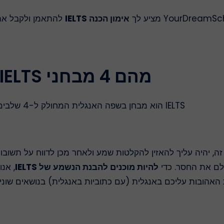
אימון הכנה IELTS
להתאמן ולקבל את 
מהם 4 מבחני IELTS וכיצד להתכונן אליהם?
IELTS הוא מבחן בשפה האנגלית המחולק ל-4 שלבים. מבחן IELTS מורכב
לענות על 40 שאלות ב 40 דקות. בחלק זה, יהיה עליך להאזין להקלטות שמע ולאחר מכן 
לם את החסר. כדי
להיות מוכנים להבנת הנשמע של IELTS
, אנ
אהובות עליכם באנגלית (עם כתוביות באנגלית) בנושאים שונים 