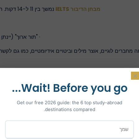
מבחן הדיבור IELTS
נמשך בין 11 ל-14 דקות. הוא מתקיים פנים אל פנים עם בוחן ומכיל 3 חלקים:
· "תור ארוך" (יינ
 מחברים לוגיים, אוצר מילים וביטויים אידיומטיים, כמו גם לקשר
איזה ציון
×
Wait! Before you go...
ון בין 0 ל-9. לאחר מכן, הממוצע שלכם יחושב וייצג את הציון הכולל שלכם בבחינה.
Get our free 2026 guide: the 6 top study-abroad
destinations compared.