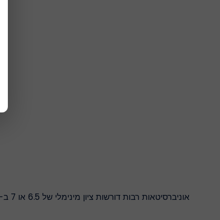
אוניברסיטאות רבות דורשות ציון מינימלי של 6.5 או 7 ב- IELTS. על מנת לקבל את הציון הטוב ביותר,