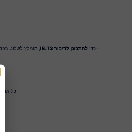
· כדי
להתכונן לדיבור IELTS
, מומלץ לשלוט בכמה
כל אחד מארבעת מאמרי IELTS מקבל צי