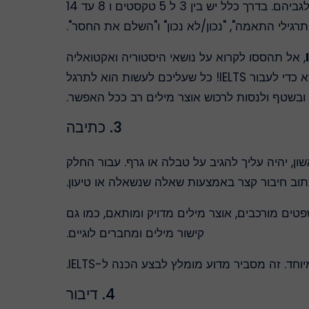
כוללת גם 40 שאלות, אך נמשכת שעה. מטרת חלק זה תהיה לקרוא מספר טקסטים ולענות על שאלות שונות לגביהם. בדרך כלל יש בין 3 ל 5 טקסטים ו 8 עד 14
רגילי התאמה", "נכון/לא נכון" ו"השלם את החסר".
, אל תהססו לקרוא על נושאי היסטוריה ואקטואליה
ולקרוא עיתונים או מגזינים מובילים כמו אקונומיסט, גרדיאן או ניו יורק טיימס. כמובן, אתה לא צריך להיות מומחה בכל נושא כדי לעבור IELTS! כל שעליכם לעשות הוא לתרגל
ובשטף ולנסות לרכוש אוצר מילים רב ככל האפשר.
3. כתיבה
אשון, יהיה עליך להגיב על טבלה או גרף. עבור החלק
וב חיבור קצר באמצעות שאלה שנשאלה או טיעון.
ים מורכבים, אוצר מילים מדויק ומותאם, כמו גם
קישור מילים ומחברים לוגיים.
ד. זה מסביר מדוע מומלץ לבצע הכנה ל-IELTS.
4. דיבור