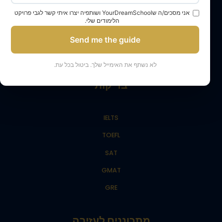
אני מסכים/ה שYourDreamSchool ושותפיה יצרו איתי קשר לגבי פרויקט
קבלה לתואר ראשון
הלימודים שלי.
קבלה לתואר שני
Send me the guide
אימון קבלה עבור יישומי LLM שלך
לא נשתף את האימייל שלך. ביטול בכל עת.
בדיקות
IELTS
TOEFL
SAT
GMAT
GRE
מתכוננים לעזיבה