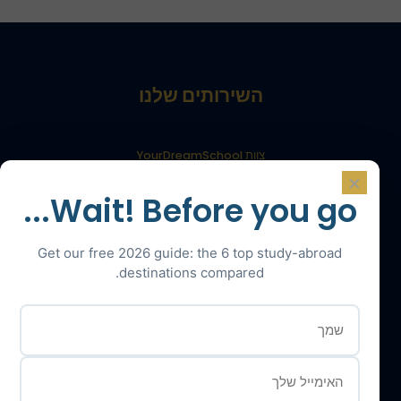
השירותים שלנו
צוות YourDreamSchool
×
בית ספר החלומות שלך, שותף להצלחה שלך
Wait! Before you go...
קבל תמיכה
התלמידים שלנו והוריהם מעידים
Get our free 2026 guide: the 6 top study-abroad
destinations compared.
תוצאות הקבלה לתואר ראשון שלנו
הבלוג של בית ספר החלומות שלך
הקבלה