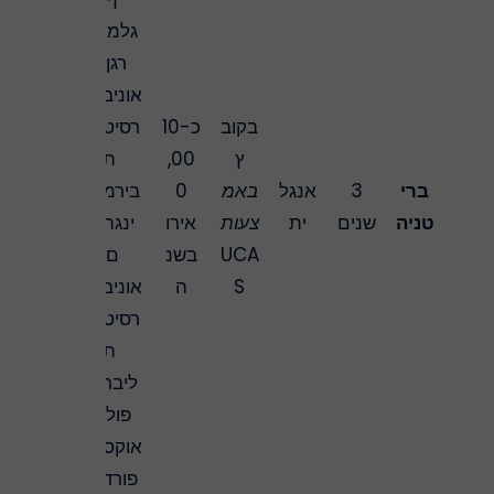
גלמו
רגן,
אוניב
בקוב
כ-10
רסיט
ץ
,00
ת
ברי
3
אנגל
באמ
0
בירמ
טניה
שנים
ית
צעות
אירו
ינגה
UCA
בשנ
ם,
S
ה
אוניב
רסיט
ת
ליבר
פול,
אוקס
פורד