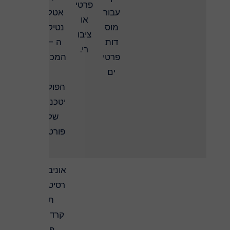
פרטי
עבור
אטל
או
מוס
נטיק
ציבו
דות
ה –
רי.
פרטי
המכו
ים
ן
הפול
יטכני
של
פורט
ו
אוניב
רסיט
ת
קרדי
ף,