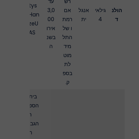
רש
עד
tys
הולנ
גילאי
אנגל
אם
3,0
Han
ד
4
ית
רמת
00
zeU
ו של
אירו
AS
התל
בשנ
מיד
ה
מוט
לת
בספ
ק.
בית
הספ
ר
הגבו
ה