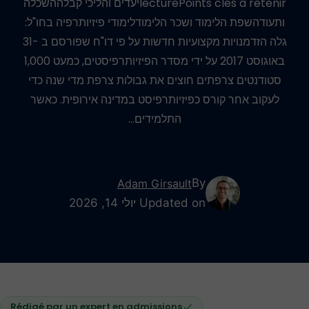
lecturePoints clés à retenirיעדים והליכי קבלההשכלה
ותעודהשפת הלימוד ושכר הלימודלימודי פיזיותרפיה בחו"ל:
גלה הזדמנויות מקצועיות חדשות על פי דו"ח שפורסם ב -31
באוגוסט 2017 על ידי מסדר הפיזיותרפיסטים, כמעט 1,000
סטודנטים צרפתים חוצים את גבולות צרפת מדי שנה כדי
לעקוב אחר קורס כפיזיותרפיסט במדינה אירופית. כאשר
התלמידים…
By
Adam Girsault
Updated on יולי 14, 2026
Rédigé par un expert en admissions