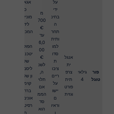
על
אגא
ידי
ס
מ
בחינ
מוניז
700
ה
ליד
€
תחר
המכו
עד
ותית
ן
6,0
למו
הפול
00
סדו
יטכני
אנגל
€
ת
של
ית
לשנ
ציבו
ליסב
פור
גילאי
צרפ
ה,
ריים
ון של
טוגל
4
תית
תלוי
על
קוימ
פורט
אם
יישו
ברה
וגזית
הממ
ם
אוניב
סד
וראיו
רסיט
הוא
ן
ת