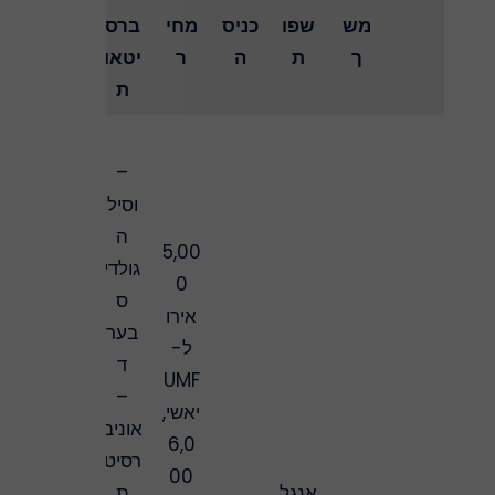
מש
שפו
כניס
מחי
ברס
ך
ת
ה
ר
יטאו
ת
–
וסיל
ה
5,00
גולדי
0
ס
אירו
בער
ל-
ד
UMF
–
יאשי,
אוניב
6,0
רסיט
00
אנגל
ת