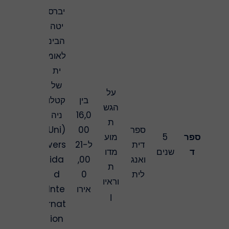
יברס
יטה
הבינ
לאומ
ית
של
על
בין
קטלו
הגש
16,0
ניה
ת
ספר
00
(Uni
ספר
5
מוע
דית
ל-21
vers
ד
שנים
מדו
ואנג
,00
ida
ת
לית
0
d
וראיו
אירו
Inte
ן
rnat
ion