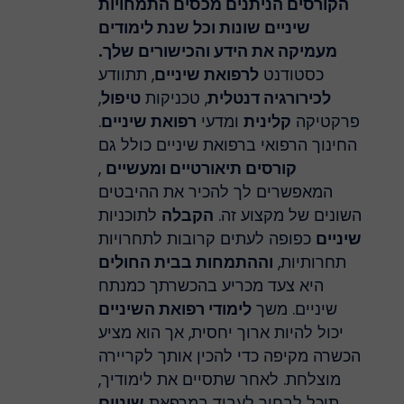
הקורסים
הניתנים מכסים התמחויות
שיניים
שונות וכל
שנת
לימודים
מעמיקה את הידע והכישורים שלך.
כסטודנט
לרפואת שיניים
, תתוודע
לכירורגיה דנטלית
, טכניקות
טיפול
,
פרקטיקה
קלינית
ומדעי
רפואת שיניים
.
החינוך הרפואי ברפואת שיניים כולל גם
קורסים תיאורטיים ומעשיים
,
המאפשרים לך להכיר את ההיבטים
השונים של מקצוע זה.
הקבלה
לתוכניות
שיניים
כפופה לעתים קרובות לתחרויות
תחרותיות,
וההתמחות בבית החולים
היא צעד מכריע בהכשרתך כמנתח
שיניים. משך
לימודי רפואת השיניים
יכול להיות ארוך יחסית, אך הוא מציע
הכשרה מקיפה כדי להכין אותך לקריירה
מוצלחת. לאחר שתסיים את לימודיך,
תוכל לבחור לעבוד במרפאת
שיניים