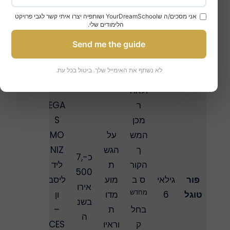
אני מסכים/ה שYourDreamSchool ושותפיה יצרו איתי קשר לגבי פרויקט
הלימודים שלי.
שנה
Send me the guide
בצר
פתי
לא נשתף את האימייל שלך. ביטול בכל עת.
ת
ולאח
–
ר
EGA
מכן
S
המש
על
MO
ך
הגש
NIZ
כ-7,
הקור
ת
ליד
500
פור
גילאי
ס ב
מוע
ליסב
אירו
מחדש
טוגל
6
מדו
ון
בשנ
בחל
ת
–
ה
ק
וראיו
CES