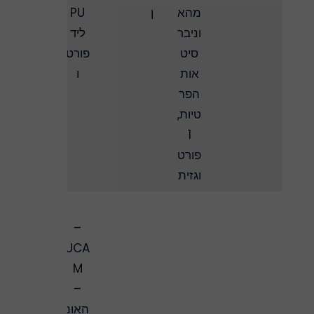
מהא
ן
PU
וניבר
ליד
סיט
פורט
אות
ו
הפר
טיות,
1
פורט
וגזית
–
UCA
M
–
האונ