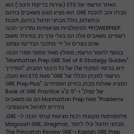
האתר הרשמי של ETS (שירות בדיקות חינוכי) הוא
מכרה זהב להכנת GRE. הוא מציע מגוון משאבים בחינם
ובתשלום, כולל מבחני תרגול בחינם, תוכנת
POWERPREP® לסימולציות מציאותיות ומדריכי הכנה
רשמיים. משאבים אלה הם בעלי ערך רב במיוחד משום
שהם נוצרים על ידי מתכנני הבדיקה עצמם.
בנוסף לחומר הרשמי, מומלץ מאוד מספר ספרי הכנה.
"Manhattan Prep GRE Set of 8 Strategy Guides"
ידוע בכיסוי המקיף שלו של כל היבטי המבחן. "המדריך
הרשמי למבחן הכללי של GRE" מאת ETS הוא חובה,
המציע שאלות מבחן בחיים האמיתיים. "GRE Prep Plus
של קפלן" ו-"5 ק"ג. Book of GRE Practice
Problems" מאת Manhattan Prep הם גם משאבים
נהדרים לתרגול אינטנסיבי.
פלטפורמות מקוונות רבות מציעות קורסי הכנה ל- GRE,
מבחני תרגול וכלי לימוד. Magoosh GRE, Gregmat,
Kaplan GRE Prep ו-The Princeton Review GRE