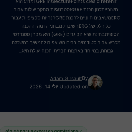
lecturePoints clés à retenirמהו GRE ומדוע הוא
חשוב?תכנון הכנת GREאסטרטגיות מחקר יעילות עבור
ERGמשאבים חיוניים להכנת GREהנחיות ספציפיות עבור
כל חלק של ERGחשיבות מבחני הדמה וההכנה
הסופיתבחינת שיא הבוגרים (GRE) היא מבחן סטנדרטי
מכריע עבור סטודנטים רבים השואפים להמשיך בהשכלה
גבוהה, במיוחד בארצות הברית. הכנה יעילה היא…
By
Adam Girsault
Updated on יולי 14, 2026
Rédigé par un expert en admissions