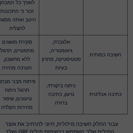
לאורך כל המבחן.
זכור כי התכוננת
היטב ואתה מסוגל
להצליח.
אלגברה,
סקירת מושגים
גיאומטריה,
מתמטיים, תרגול
חשיבה כמותית
סטטיסטיקה, פתרון
ללא מחשבון,
בעיות
הערכה מהירה
פיתוח מבני מבחן,
ניתוח ביקורתי,
תרגול ניתוח
כתיבה אנליטית
טיעון, כתיבה
טיעונים, שיפור
ברורה
מהירות הקלדה
עבור החלק חשיבה מילולית, חיוני להרחיב את אוצר
המילים שלך. השתמש ברשימות מילים GRE ושלב