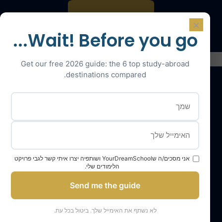
דברו עם מומחה
×
Wait! Before you go...
Get our free 2026 guide: the 6 top study-abroad
destinations compared.
השירותים שלנו
צוות YourDreamSchool
בית ספר החלומות שלך, שותף להצלחה שלך
אני מסכים/ה שYourDreamSchool ושותפיה יצרו איתי קשר לגבי פרויקט
הלימודים שלי.
קבל תמיכה
Send me the guide
התלמידים שלנו והוריהם מעידים
תוצאות הקבלה לתואר ראשון שלנו
לא נשתף את האימייל שלך. ביטול בכל עת.