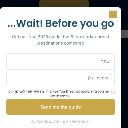
דברו עם מומחה
×
Wait! Before you go...
Get our free 2026 guide: the 6 top study-abroad
destinations compared.
השירותים שלנו
צוות YourDreamSchool
בית ספר החלומות שלך, שותף להצלחה שלך
אני מסכים/ה שYourDreamSchool ושותפיה יצרו איתי קשר לגבי פרויקט
הלימודים שלי.
קבל תמיכה
Send me the guide
התלמידים שלנו והוריהם מעידים
תוצאות הקבלה לתואר ראשון שלנו
לא נשתף את האימייל שלך. ביטול בכל עת.