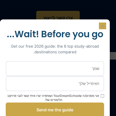
צרו קשר לייעוץ
×
Wait! Before you go...
דברו עם מומחה
Get our free 2026 guide: the 6 top study-abroad
destinations compared.
השירותים שלנו
אני מסכים/ה שYourDreamSchool ושותפיה יצרו איתי קשר לגבי פרויקט
צוות YourDreamSchool
הלימודים שלי.
בית ספר החלומות שלך, שותף להצלחה שלך
Send me the guide