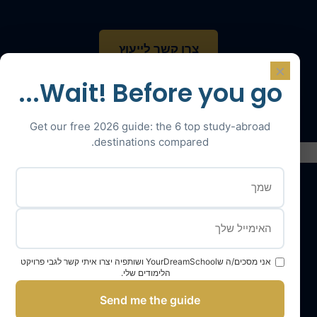
צרו קשר לייעוץ
×
Wait! Before you go...
דברו עם מומחה
Get our free 2026 guide: the 6 top study-abroad
destinations compared.
השירותים שלנו
אני מסכים/ה שYourDreamSchool ושותפיה יצרו איתי קשר לגבי פרויקט
צוות YourDreamSchool
הלימודים שלי.
בית ספר החלומות שלך, שותף להצלחה שלך
Send me the guide