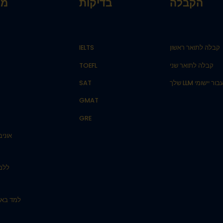
הקבלה
בדיקות
מת
קבלה לתואר ראשון
IELTS
קבלה לתואר שני
TOEFL
יישומי LLM שלך
SAT
GMAT
GRE
אוניב
ללמו
למד באו