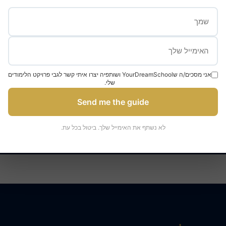
✓
✓
versités mondiales
95% de taux d’admission
אני מסכים/ה שYourDreamSchool ושותפיה יצרו איתי קשר לגבי פרויקט הלימודים
שלי.
Send me the guide
צרו קשר לייעוץ
דברו עם מומחה
לא נשתף את האימייל שלך. ביטול בכל עת.