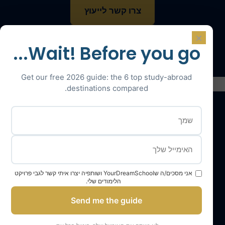
צרו קשר לייעוץ
×
דברו עם מומחה
Wait! Before you go...
Get our free 2026 guide: the 6 top study-abroad
destinations compared.
השירותים שלנו
צוות YourDreamSchool
אני מסכים/ה שYourDreamSchool ושותפיה יצרו איתי קשר לגבי פרויקט
הלימודים שלי.
בית ספר החלומות שלך, שותף להצלחה שלך
Send me the guide
קבל תמיכה
התלמידים שלנו והוריהם מעידים