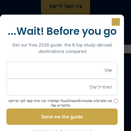
צרו קשר לייעוץ
×
דברו עם מומחה
Wait! Before you go...
Get our free 2026 guide: the 6 top study-abroad
destinations compared.
השירותים שלנו
צוות YourDreamSchool
אני מסכים/ה שYourDreamSchool ושותפיה יצרו איתי קשר לגבי פרויקט
הלימודים שלי.
בית ספר החלומות שלך, שותף להצלחה שלך
Send me the guide
קבל תמיכה
התלמידים שלנו והוריהם מעידים