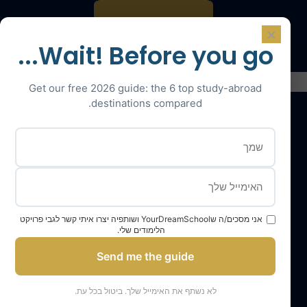
דברו עם מומחה
×
Wait! Before you go...
Get our free 2026 guide: the 6 top study-abroad
destinations compared.
השירותים שלנו
צוות YourDreamSchool
בית ספר החלומות שלך, שותף להצלחה שלך
אני מסכים/ה שYourDreamSchool ושותפיה יצרו איתי קשר לגבי פרויקט
הלימודים שלי.
קבל תמיכה
Send me the guide
התלמידים שלנו והוריהם מעידים
תוצאות הקבלה לתואר ראשון שלנו
לא נשתף את האימייל שלך. ביטול בכל עת.