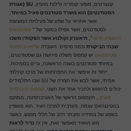
קונצרטים, מופעי קומדיה ולילות מועדון.
SU (אגודת
הסטודנטים) הוא משרד סטודנטים פעיל במיוחד
,
אשר אחראי על שפע של פעילויות המוצעות
לסטודנטים, אשר אפילו במקור של "
נוטינגהאם
תיאטרון חדש
",
תיאטרון וקולנוע אשר הפקותיו משכו
שבחי הביקורת
וכמה פרסים. העובדה
שלאוניברסיטת
נוטינגהאם
יש קמפוס משלה פירושה גם שסטודנטים,
במיוחד סטודנטים בשנה הראשונה, גרים בסמיכות.
ייחוד זה איפשר את התפתחותו של מרכז קהילתי
אמיתי, אשר לבש את הצורה של SU שבו התלמידים
יכולים להיפגש ולהכיר אחד את השני.
קמפוס יוניברסיטי
פארק
, הקמפוס הראשי של האוניברסיטה, ממוקם
בנוטינגהאם עצמה, מערבית למרכז העיר. הוא מאופיין
בשפע של צמחייה ומבחר רחב של חללי מפגש. כאשר
מזג האוויר מאפשר זאת, אין זה
נדיר לראות