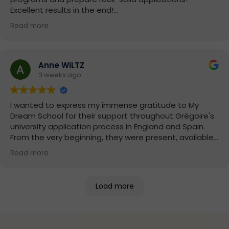
Excellent results in the end!
Read more
(Translated by Google,
see original
)
Anne WILTZ
3 weeks ago
I wanted to express my immense gratitude to My
Dream School for their support throughout Grégoire's
university application process in England and Spain.
From the very beginning, they were present, available,
and remarkably professional. Thanks to their guidance
Read more
expertise, and support, Grégoire was delighted to
receive offers of admission from prestigious
universities such as UCL, King's College London, and IE
Load more
University. We would especially like to thank Adam for
his support during the release of the Baccalaureate
results. Grégoire's score on the Grand Oral exam, well
below our expectations, jeopardized several of his