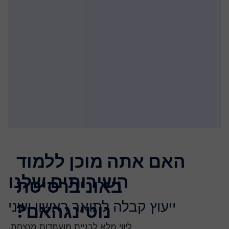
האם אתה מוכן ללמוד
השירותים שלנו
באוניברסיטת
ייעוץ קבלה לתואר ראשון ושני
נוטינגהאם?
ליווי מלא לבניית מועמדות מנצחת.