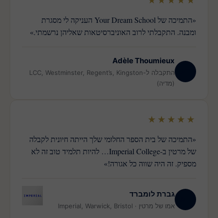
★★★★★
«התמיכה של Your Dream School העניקה לי מסגרת
ומבנה. התקבלתי לרוב האוניברסיטאות שאליהן נרשמתי.»
Adèle Thoumieux
AT
התקבלה ל-LCC, Westminster, Regent’s, Kingston
(מדיה)
★★★★★
«התמיכה של בית הספר החלומי שלך הייתה חיונית לקבלה
של מרטין ב-Imperial College… להיות תלמיד טוב זה לא
מספיק. זה היה שווה כל אגורה!»
גברת לומברד
ML
אמו של מרטין · Imperial, Warwick, Bristol