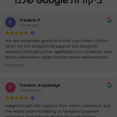
ביקורות Google שלנו
Frederic P
1 week ago
We are extremely grateful to the Your Dream School
team for the exceptional support our daughter
received throughout her applications to American an
British universities. Adam and his team demonstrated
remarkable professionalism, availability, and expertise
Read more
at every stage of the process. Thanks to their wise
guidance and personalized support, our daughter wa
accepted into the Ivy League university of her dreams
We wholeheartedly recommend Your Dream School t
Frederic Asquiedge
any family wishing to confidently prepare applications
3 weeks ago
for universities abroad.
Delighted with the support from Adam, Lawrence, and
(Translated by Google,
see original
)
the entire team in helping us navigate European
programs and prepare rock-solid applications!