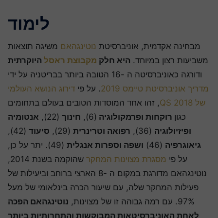
לימוד
מבחינה אקדמית, אוניברסיטת
נוטינגהאם
משיגה תוצאות
שביעות רצון במיוחד.
היא חלק
מקבוצת ראסל
היוקרתית
ודורגה כאוניברסיטה ה -16 הטובה ביותר בבריטניה על ידי
דריך אוניברסיטת טיימס 2019
. על פי
דירוג הנושא העולמי
של QS 2018
, זהו אחד המוסדות הטובים בעולם בתחומים
כגון
רוקחות ופרמקולוגיה
(6),
חינוך
(22),
אנטומיה
ופיזיולוגיה
(36),
רפואה וטרינרית
(29),
סיעוד
(42),
גיאוגרפיה
(46)
ושפה וספרות אנגלית
(49). יתר על כן,
על פי
מסגרת מצוינות המחקר
שהוקמה בשנת 2014,
נוטינגהאם מדורגת במקום ה -8 הארצי ברוחב וביעילות של
פעילות המחקר שלה, עם שיעור הכרה בינלאומי של מעל
97%. עם רמה גבוהה זו של מצוינות,
נוטינגהאם הפכה
לאחת האוניברסיטאות המבוקשות והתחרותיות ביותר