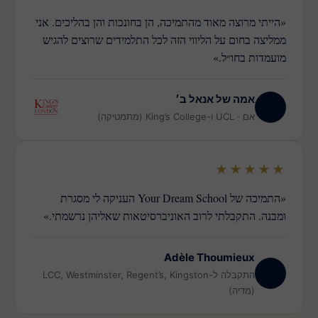
«הייתי מרוצה מאוד מהתמיכה, הן בחונכות והן בהליכים. אני
ממליצה בחום על הליווי הזה לכל התלמידים שרוצים להגיש
מועמדות בחו״ל.»
אמה של אנאל ב׳
MA
אם · UCL ו-King’s College (מתמטיקה)
★★★★★
«התמיכה של Your Dream School העניקה לי מסגרת
ומבנה. התקבלתי לרוב האוניברסיטאות שאליהן נרשמתי.»
Adèle Thoumieux
AT
התקבלה ל-LCC, Westminster, Regent’s, Kingston
(מדיה)