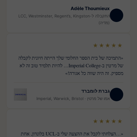
Adèle Thoumieux
AT
התקבלה ל-LCC, Westminster, Regent’s, Kingston
(מדיה)
★★★★★
«התמיכה של בית הספר החלומי שלך הייתה חיונית לקבלה
של מרטין ב-Imperial College… להיות תלמיד טוב זה לא
מספיק. זה היה שווה כל אגורה!»
גברת לומברד
ML
אמו של מרטין · Imperial, Warwick, Bristol
★★★★★
«…הצלחתי לקבל את ההצעה שלי ב-UCL בלונדון, אחת