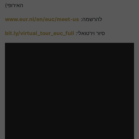
האירופי)
להרשמה:
www.eur.nl/en/euc/meet-us
סיור וירטואלי:
bit.ly/virtual_tour_euc_full