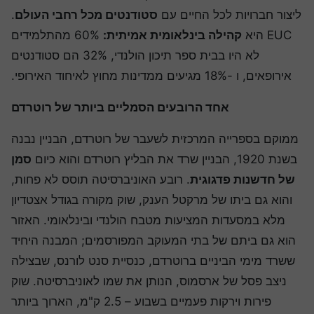
יצור חברויות לכל החיים עם
סטודנטים מכל רחבי העולם
.
EUC היא
קהילה בינלאומית אמיתית:
60% מהתלמידים
לא היו בבית ספר תיכון הולנדי, 32% הם סטודנטים
אירופאים, ו -18% מגיעים ממדינות מחוץ לאיחוד האירופי.
אחד הרובעים הסמליים ביותר של רוטרדם
מוקם בספרייה המרכזית לשעבר של רוטרדם, הבניין נבנה
בשנת 1920, הבניין שרד את הבליץ רוטרדם והוא כיום
סמן
של חדשנות פדגוגית
. רובע האוניברסיטה תוסס לא פחות,
והוא גם ביתו של מרקטל הענק, שוק מקורה בגודל אצטדיון
מלא במסעדות המציעות מטבח הולנדי ובינלאומי. האזור
הוא גם ביתם של בתי המעוקב המפורסמים; המבנה היחיד
ששרד מימי הביניים ברוטרדם, כנסיית סנט לורנס, שבצילה
ניצב פסל של ארסמוס, הנותן את שמו לאוניברסיטה. שוק
פירות וירקות פעמיים בשבוע – 2.5 ק"מ, הארוך ביותר