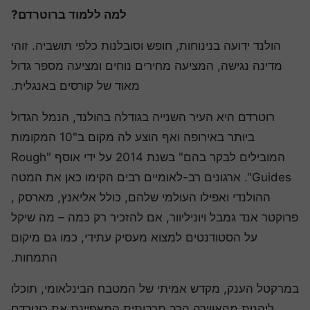
למה ללמוד ברוטרדם?
הולנד ידועה בנינוחות, חופש וסובלנות כלפי תושביה. זוהי
מדינה נגישה, המציעה מחירים נוחים ומציעה מספר גדול
מאוד של קורסים באנגלית.
רוטרדם היא העיר השנייה בגודלה בהולנד, הנמל הגדול
ביותר באירופה ואף הוצע לה מקום ב"10 המקומות
המובילים לבקר בהם" בשנת 2014 על ידי אוסף "Rough
Guides". ארגונים רב-לאומיים רבים הקימו כאן את המטה
ההולנדי ואפילו העולמי שלהם, כולל אליאנץ, מארסק ,
רוקטר אנד גמבל ויוניליוור, אם להזכיר רק כמה – מה שיקל
על הסטודנטים למצוא מעסיק עתידי, כמו גם מיקום
התמחות.
מרקטל הענק, מקדש אמיתי של המטבח הבינלאומי, תוכלו
ליהנות מהאווירה הרב תרבותית המאפיינת את רוטרדם