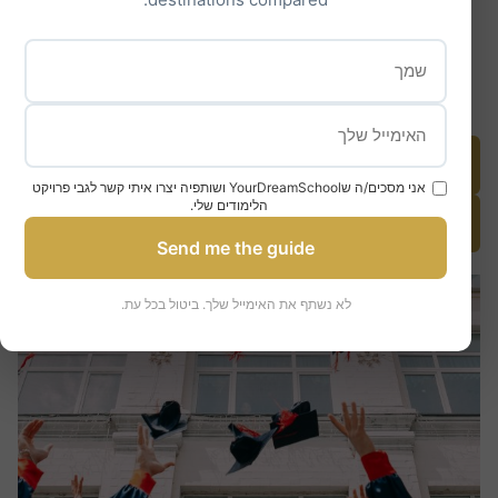
התקבלו!
באוניברסיטה מהשורה הראשונה
קבעו פגישת ייעוץ חינם
אני מסכים/ה שYourDreamSchool ושותפיה יצרו איתי קשר לגבי פרויקט
הלימודים שלי.
Échangez avec un consultant par Chat
Send me the guide
לא נשתף את האימייל שלך. ביטול בכל עת.