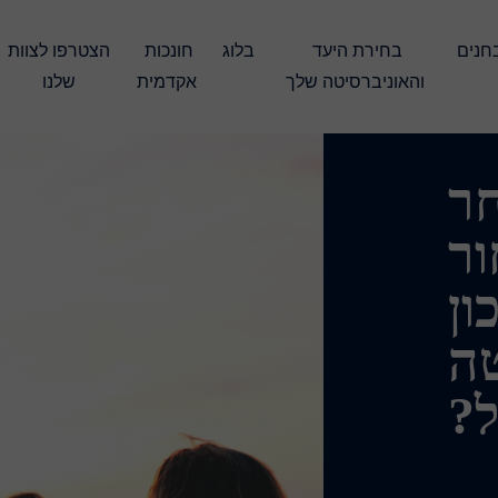
עברו את המבחנים 
בחירת היעד 
בלוג
חונכות 
הצטרפו לצוות 
והאוניברסיטה שלך
אקדמית
שלנו
חר
ור
ון
טה
?