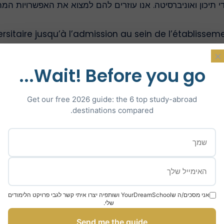
די תיכון ואוניברסיטה. אנו עוזרים להם למצוא את האפשרויות ה
rsitaire jusqu’à l’admission au sein de l’établisseme
תלמידים שלנו ל
>
בחינות חובה
כגון ELTS
×
Wait! Before you go...
זמינות ללא דופי: הצוות שלנו עומד לרשותכם כדי לענו
Get our free 2026 guide: the 6 top study-abroad
התלמידים שלנו מוקצה מנטור מהאוניברסיטאות המפורסמות ביותר
destinations compared.
אני מסכים/ה שYourDreamSchool ושותפיה יצרו איתי קשר לגבי פרויקט הלימודים
שלי.
Send me the guide