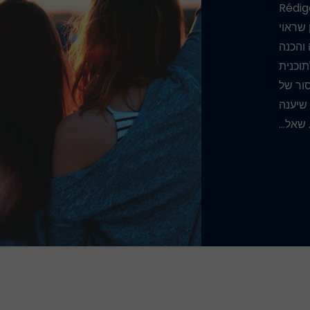
Rédig
ן שראוי
והכנה
וכנית
ור של
 שיענה
 שאל…