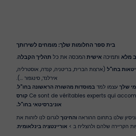
בית ספר החלומות שלך: מומחים לשירותך
 מלא
ותמיכה
אישית
המכסה את כל
תהליך הקבלה
.
טאות בחו"ל
(
ארצות הברית, בריטניה, קנדה, אוסטרליה,
אירלנד, סינגפור …)
.
מי שלך
עצמו למד
במוסדות מהשורה הראשונה בחו"ל
.
Ce sont de véritables experts qui acco
קורס
אוניברסיטאי בחו"ל.
יסיון שלנו בתחום ההוראה
והחינוך
לגרום לנו לזהות את
פות הקריירה שלהם ולהצליח ב
>
אוריינטציה בינלאומית
.