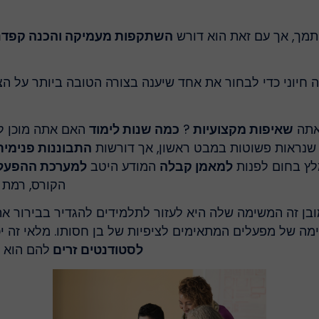
יתמך, אך עם זאת הוא דורש
השתקפות מעמיקה והכנה קפדנ
 חיוני כדי לבחור את אחד שיענה בצורה הטובה ביותר על הצ
 אתה
שאיפות מקצועיות
?
כמה שנות לימוד
האם אתה מוכן ל
שנראות פשוטות במבט ראשון, אך דורשות
התבוננות פנימי
לץ בחום לפנות
למאמן קבלה
המודע היטב
למערכת ההפעלה
הקורס, רמת 
בן זה המשימה שלה היא לעזור לתלמידים להגדיר בבירור את
ימה של מפעלים המתאימים לציפיות של בן חסותו. מלאי זה
לסטודנטים זרים
להם הוא י