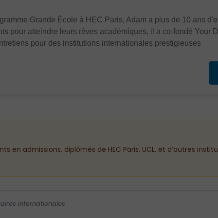
rogramme Grande École à HEC Paris, Adam a plus de 10 ans d'ex
nts pour atteindre leurs rêves académiques, il a co-fondé Your 
tretiens pour des institutions internationales prestigieuses.
ants en admissions, diplômés de HEC Paris, UCL, et d’autres instit
aires internationales