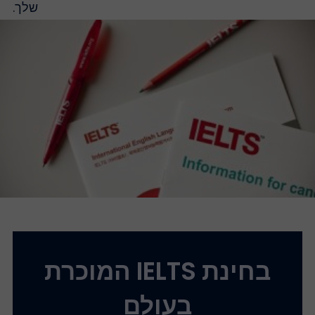
שלך.
בחינת IELTS המוכרת
בעולם