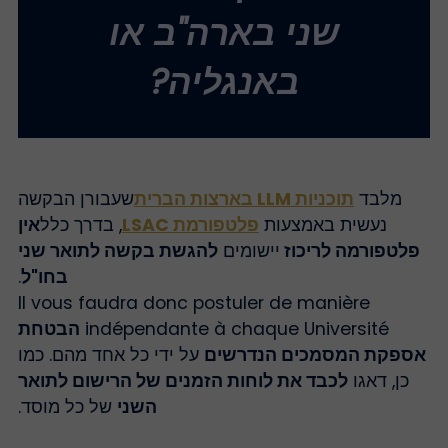
שני בארה"ב או
באנגליה?
מלבד
תוכניות LLM בארצות הברית
שעבורן הבקשה
נעשית באמצעות
פלטפורמת LSAC
, בדרך כלל
אין
פלטפורמה לריכוז
יישומים
להגשת בקשה לתואר שני
בחו"ל
.
Il vous faudra donc postuler de manière
indépendante à chaque Université
הבטחת
ספקת המסמכים הנדרשים
על ידי כל אחד מהם. כמו
כן, דאגו
לכבד את לוחות הזמנים של הרישום לתואר
השני
של כל מוסד.