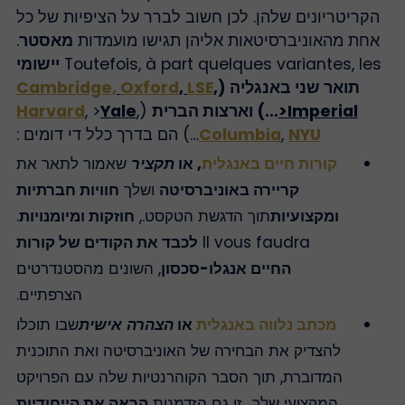
הקריטריונים שלהן. לכן חשוב לברר על הציפיות של כל
אחת מהאוניברסיטאות אליהן תגישו מועמדות
מאסטר
.
Toutefois, à part quelques variantes, les
יישומי
תואר שני באנגליה (
,
LSE
,
Oxford
Cambridge,
>Imperial
…) וארצות הברית
(
,
Yale
, >
Harvard
NYU
,
Columbia
…) הם בדרך כלל די דומים :
קורות חיים באנגלית
, או
תקציר
שאמור לתאר את
קריירה באוניברסיטה
ושלך
חוויות חברתיות
ומקצועיות
תוך הדגשת הטקסט.,
חוזקות ומיומנויות
.
Il vous faudra
לכבד את הקודים של קורות
החיים אנגלו-סכסון
, השונים מהסטנדרטים
הצרפתיים.
מכתב נלווה באנגלית
או
הצהרה אישית
שבו תוכלו
להצדיק את הבחירה של האוניברסיטה ואת התוכנית
המדוברת, תוך הסבר הקוהרנטיות שלה עם הפרויקט
המקצועי שלך., זו גם הזדמנות
הראה את הייחודיות