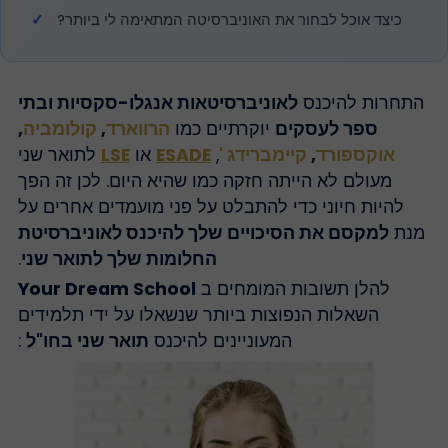
כיצד אוכל לבחור את האוניברסיטה המתאימה לי ביותר?
התחרות להיכנס
לאוניברסיטאות אנגלו-סקסיות ובתי
ספר לעסקים
יוקרתיים כמו
הרווארד
,
קולומביה
,
אוקספורד
,
קיימברידג '
,
ESADE
או
LSE
לתואר שני
מעולם לא הייתה חזקה כמו שהיא היום. לכן זה הפך
להיות חיוני כדי להתבלט על פני מועמדים אחרים על
נת
למקסם את הסיכויים שלך להיכנס לאוניברסיטת
החלומות שלך לתואר שני
.
להלן תשובות המומחים ב
Your Dream School
השאלות הנפוצות ביותר שנשאלו על ידי תלמידים
המעוניינים להיכנס
תואר שני בחו"ל
: