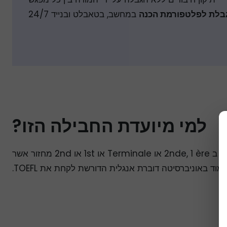
גבלת לפלטפורמת הכנה
במחשב, בטאבלט ובנייד 24/7
למי מיועדת החבילה הזו?
חבילה זו מיועדת לסטודנטים ב 2nde, 1 ère או Terminale או 1st או 2nd מחזור אשר
וד באוניברסיטה דוברת אנגלית הדורשת לקחת את TOEFL.