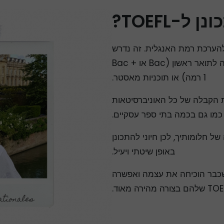
ל-TOEFL?
הערכת רמת האנגלית. זה נדרש
על ידי הרוב המכריע של האוניברסיטאות האמריקאיות לקבלה לתואר ראשון (Bac או Bac +
1 רמה) או תוכניות מאסטר.
על ידי מחלקות הקבלה של כל האוניברסיטאות
כמו גם בכמה בתי ספר עסקיים.
ש במבחני TOEFL באוניברסיטה של חלומותיך, לכן חיוני להתכונן
באופן שיטתי ויעיל.
שכבר הוכיחה את עצמה ואפשרה