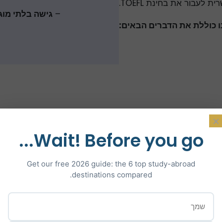
 לעבור את בחינת TOEFL.
–
גישה בלתי מו
 כוללת את הדברים הבאים:
×
Wait! Before you go...
מתכננים ללמ
Get our free 2026 guide: the 6 top study-abroad
destinations compared.