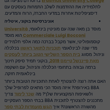
Erasmus University College
ברוטרדם מציעה גם
לתלמידיה את ההזדמנות לשלב התמחות בעסקים עם
דיסציפלינות אחרות במדעי החברה, הרוח והמדעים.
אוניברסיטת בוקוני, איטליה
מוסד בן מאה שנה עם מוניטין בינלאומי,
Università
Commerciale Luigi Bocconi
הוא מוסד
קוסמופוליטי, אשר מקבל בברכה כמה אלפי תלמידים
מדי שנה לבינלאומי
תוכניות לתואר ראשון
בכלכלה
ניהול. מסווג
בית הספר השלישי הטוב ביותר לעסקים
מאת פייננשל טיימס 2019
, בוקוני תמיד סיפק חינוך
ברמה גבוהה בתחומי הכלכלה והניהול, עם השקפה
בינלאומית חזקה.
אם אתה רוצה להצטרף לאחת התוכניות הטובות ביותר
BBA באירופה? איזה מוסד הכי מתאים לפרופיל שלך
ולשאיפות המקצועיות שלך? מה
שכר לימוד
צריך
מתכננים להצטרף לתוכנית BBA בבתי הספר העסקיים
מהשורה הראשונה? איך
הגש מועמדות לבתי ספר