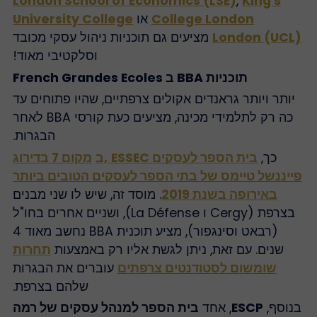
London School of Economics (LSE)
,
King's
College London
או
University College
London (UCL
מציעים גם תוכניות ניהול עסקי מכובד
וסלקטיבי מאוד!
תוכניות BBA ב French Grandes Ecoles
יותר ויותר גראנדים אקולים צרפתיים, שהיו פתוחים עד
כה רק לתלמידי מכינה, מציעים כעת קורסי BBA לאחר
הבגרות.
כך,
בית הספר לעסקים ESSEC
,ב
מקום 7 בדירוג
ייננשל טיימס של בתי הספר לעסקים הטובים ביותר
באירופה בשנת 2019
. מוסד זה, שיש לו שני מבנים
בצרפת (Cergy ו La Défense), ושניים אחרים בחו"ל
(רבאט וסינגפור), מציע תוכנית BBA נחשב מאוד 4
שנים. עם זאת, ניתן לגשת אליו רק באמצעות
תחרות
שומשום לסטודנטים צרפתים
עוברים את הבגרות
שלהם בצרפת.
נוסף,
ESCP
, אחד
בית הספר למנהל עסקים של רמה