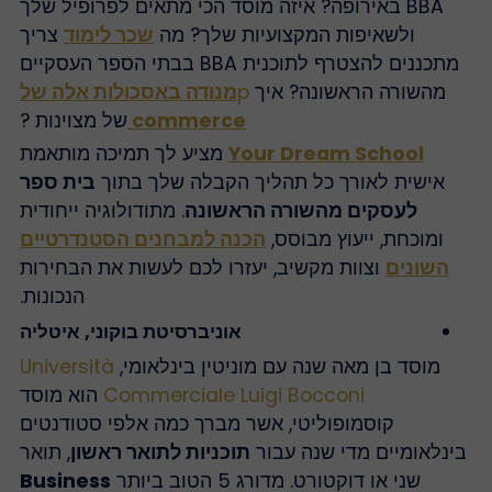
BBA באירופה? איזה מוסד הכי מתאים לפרופיל שלך
ולשאיפות המקצועיות שלך? מה
שכר לימוד
צריך
מתכננים להצטרף לתוכנית BBA בבתי הספר העסקיים
מהשורה הראשונה? איך
p
מנודה באסכולות אלה של
commerce
של מצוינות ?
Your Dream School
מציע לך תמיכה מותאמת
אישית לאורך כל תהליך הקבלה שלך בתוך
בית ספר
לעסקים מהשורה הראשונה
. מתודולוגיה ייחודית
ומוכחת, ייעוץ מבוסס,
הכנה למבחנים הסטנדרטיים
השונים
וצוות מקשיב, יעזרו לכם לעשות את הבחירות
הנכונות.
אוניברסיטת בוקוני, איטליה
מוסד בן מאה שנה עם מוניטין בינלאומי,
Università
Commerciale Luigi Bocconi
הוא מוסד
קוסמופוליטי, אשר מברך כמה אלפי סטודנטים
ינלאומיים מדי שנה עבור
תוכניות לתואר ראשון
, תואר
שני או דוקטורט. מדורג 5 הטוב ביותר
Business