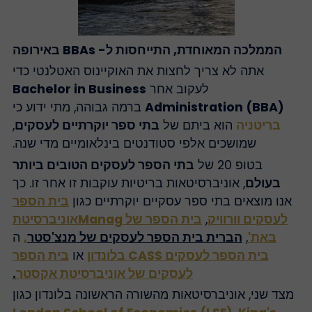
הממלכה המאוחדת, התייחסות ל- BBAs באירופה
אתה לא צריך לחצות את האוקיינוס האטלנטי כדי
לעקוב אחר
Bachelor in Business
Administration (BBA)
ברמה גבוהה, מתי ידוע כי
בריטניה
הוא ביתם של
בתי ספר יוקרתיים לעסקים
,
שמושכים אלפי סטודנטים בינלאומיים מדי שנה.
בטופ 20 של
בתי הספר לעסקים הטובים ביותר
בעולם
, אוניברסיטאות בריטיות עוקבות זו אחר זו. כך
אנו מוצאים בתי ספר עסקיים יוקרתיים כגון
בית הספר
לעסקים וורוויק
,
בית הספר של Managאוניברסיטת
באת'
,
הברית בית הספר לעסקים של מנצ'סטר
,
ה
בית הספר לעסקים CASS בלונדון
או
בית הספר
לעסקים של אוניברסיטת אקסטר
.
מצד שני, אוניברסיטאות מהשורה הראשונה בלונדון כגון