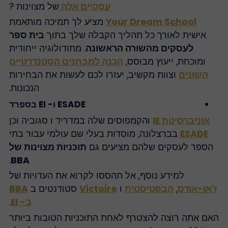
עסקיים אלה
של מצוינות ?
Your Dream School
מציע לך תמיכה מותאמת
אישית לאורך כל תהליך הקבלה שלך בתוך
בית ספר
לעסקים מהשורה הראשונה
. מתודולוגיה ייחודית
ומוכחת, ייעוץ מבוסס,
הכנה למבחנים הסטנדרטיים
השונים
וצוות מקשיב, יעזרו לכם לעשות את הבחירות
הנכונות.
ESADE ו- EI בספרד
אוניברסיטת IE
והקמפוסים שלה במדריד ו סגוביה וכן
ESADE
בברצלונה, מוסדות בעלי שם עולמי עבור בתי
הספר לעסקים שלהם מציעים גם
תוכניות מצוינות של
.
BBA
למידע נוסף, אל תהססו לקרוא את העדויות של
'אן-אודס
,
הבפטיסטית
ו
Victoire
סטודנטים ב
BBA
ב- EI
.
אם אתה רוצה להצטרף לאחת התוכניות הטובות ביותר