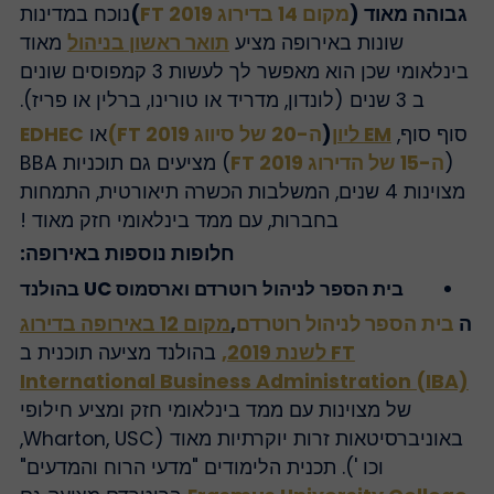
גבוהה מאוד (
מקום 14 בדירוג FT 2019
)
נוכח במדינות
שונות באירופה מציע
תואר ראשון בניהול
מאוד
בינלאומי שכן הוא מאפשר לך לעשות 3 קמפוסים שונים
ב 3 שנים (לונדון, מדריד או טורינו, ברלין או פריז).
סוף סוף,
EM ליון
(
ה-20 של סיווג FT 2019)
או
EDHEC
(
ה-15 של הדירוג FT 2019
) מציעים גם תוכניות BBA
מצוינות 4 שנים, המשלבות הכשרה תיאורטית, התמחות
בחברות, עם ממד בינלאומי חזק מאוד !
חלופות נוספות באירופה:
בית הספר לניהול רוטרדם וארסמוס UC בהולנד
בית הספר לניהול רוטרדם
,
מקום 12 באירופה בדירוג
FT לשנת 2019,
בהולנד מציעה תוכנית ב
International Business Administration (IBA
של מצוינות עם ממד בינלאומי חזק ומציע חילופי
באוניברסיטאות זרות יוקרתיות מאוד (Wharton, USC,
וכו '). תכנית הלימודים "מדעי הרוח והמדעים"