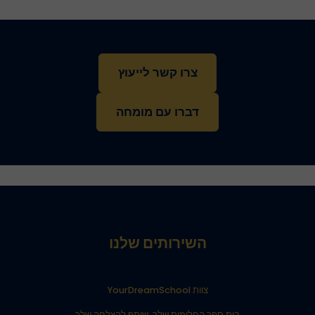
צרו קשר לייעוץ
דברו עם מומחה
השירותים שלנו
צוות YourDreamSchool
בית ספר החלומות שלך, שותף להצלחה שלך