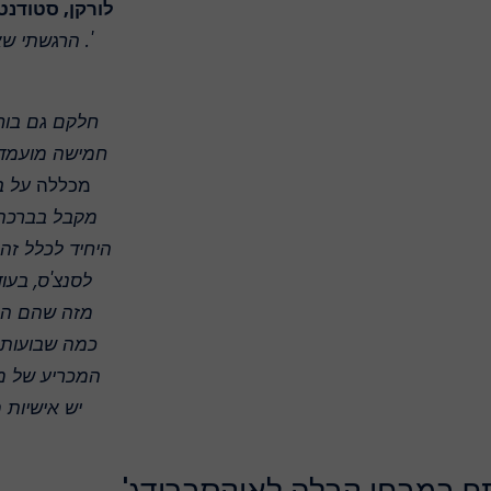
לורקן, סטודנט
'. הרגשתי ש
חלקם גם בו
חמישה מועמדי
מכללה
על בס
מקבל בברכה ת
היחיד לכלל זה
לסנצ'ס, בעו
מזה שהם הגי
כמה שבועות 
המכריע של
מ
יש אישיות 