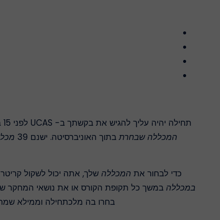
תחילה יהיה עליך להגיש את בקשתך ב- UCAS לפני 15 באוקטובר של השנה האחרונה שלך. כדי לעשות זאת, תחילה תצטרך לבחור בין
המכללה שבחרת
בתוך האוניברסיטה. ישנם 39
מכלל
כדי לבחור את
המכללה
שלך, אתה יכול לשקול קריטריו
במכללה
במשך כל תקופת הקורס או את נושאי המחקר של
בחרו בה מלכתחילה וממילא שמחי