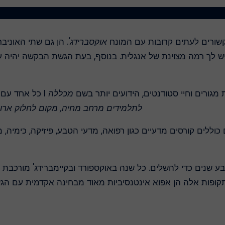
 קשורים לעתים קרובות עם המונח
אוקסברידג'
. הן גם שתי האוניב
יש לך רמה מצוינת של אנגלית. בנוסף, בעת הגשת הבקשה יהיה עלי
מגורים וחיי סטודנטים, הידועים יותר בשם
מכללה
I
כל אחד עם א
לתלמידים מרחב מחיה, מקום לחלוק ארוחו
כוללים קורסים מדעיים כגון רפואה, מדעי הטבע, פיזיקה, כימיה
ע שנים כדי להשלים. כל שנה באוקספורד ובקיימברידג' מורכבת
קופות אלה הן אפוא אינטנסיביות מאוד מבחינה אקדמית עם הגש