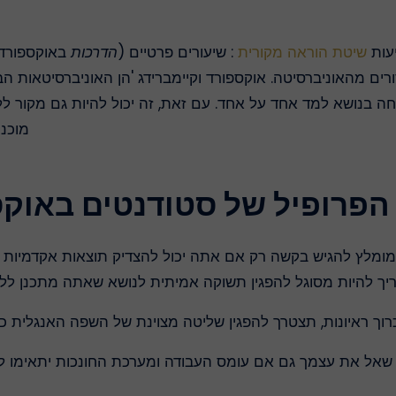
יעות
שיטת הוראה מקורית
: שיעורים פרטיים (
הדרכות
באוקספורד
ם מהאוניברסיטה. אוקספורד וקיימברידג 'הן האוניברסיטאות הב
 בנושא למד אחד על אחד. עם זאת, זה יכול להיות גם מקור ללח
מוכני
הפרופיל של סטודנטים באוקספ
ומלץ להגיש בקשה רק אם אתה יכול להצדיק תוצאות אקדמיות מ
יך להיות מסוגל להפגין תשוקה אמיתית לנושא שאתה מתכנן לל
רוך ראיונות, תצטרך להפגין שליטה מצוינת של השפה האנגלית כד
ל את עצמך גם אם עומס העבודה ומערכת החונכות יתאימו לך 