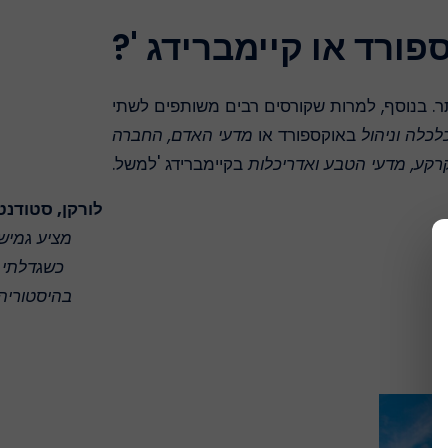
פורד או קיימברידג '?
ותר. בנוסף, למרות שקורסים רבים משותפים לשתי
לכלה וניהול
באוקספורד או
מדעי האדם, החברה
קרקע, מדעי הטבע
ואדריכלות
בקיימברידג 'למשל.
לורקן, סטודנט
מציע גמישו
בהיסטוריה 