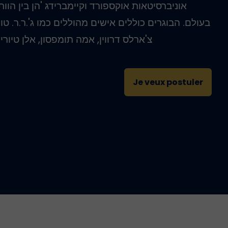
אוניברסיטאות אוקספורד וקיימברידג 'הן בין הוות
בעולם. הבוגרים כוללים אישים מהוללים כמו ג'.ר.ר. טולקי
צ'ארלס דרווין, אמה תומפסון, אלן טיורינג
Je veux postuler