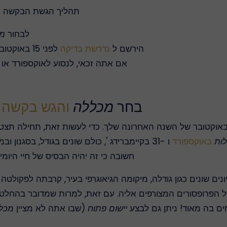
תהליך הגשת הבקשה 
לבחור
מ
הירשם ל
נדרשת בדיקה
לפני 15 באוקטובר ולקחת אותו בסוף אוקטובר או תחילת נובמבר;
אם אתה זכאי, לנסוע לאוקספורד או 
בחר
מכללה
והגש בקשה
ל-
ות
באוקספורד
ו -31 בקיימברידג ', כולם שונים בגודל, בסגנון ובמיקום גיאוגרפי. בחירת
חשובה כי זה יהיה הבסיס של חיי היומ
נים שונים כגון גודלה, מיקומה הגיאוגרפי בעיר, קרבתה לפקולט
 הפרופסורים המצורפים אליה. עם זאת, למרות שמדובר בהחלט
ם בה מאוד! ניתן גם לבצע
יישום פתוח
(שבו אתה לא מציין
מכל