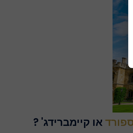
פורד
או קיימברידג' ?