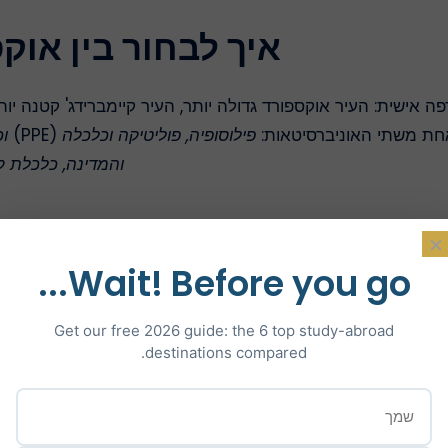
איך לבחור בין אוקס
דפה אישית: העיר אוקספורד גדולה יותר, העיר קיימברידג' קטנה י
אחת משתי האוניברסיטאות:
פילוסופיה, פוליטיקה וכלכלה
(PPE)
וכ
והמדינה, כלכלת 
×
Wait! Before you go...
Get our free 2026 guide: the 6 top study-abroad
destinations compared.