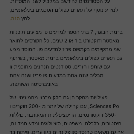
על הסטודנטים להירשם במקביל לשני המוסדות.
למידע נוסף על תארים כפולים הסכמים בינלאומיים,
לחץ
הנה.
ברמת הבוגר, 7 בתי הספר למדעים פו מציעים תוכניות
מאסטר ודוקטורט ב 1 או 2 שנים. כל הקורסים לתואר
שני מתקיימים בקמפוס פריז למדעים פו. המוסד מציע
גם תארים כפולים בינלאומיים ברמת מאסטר, בשיתוף
עם שותפיו הזרים. סטודנטים הנהנים מתוכנית זו
מבלים שנה אחת במדעים פו פריז ושנה אחת
באוניברסיטה השותפה.
פעילויות מחקר הן גם חלק מרכזי מהמוניטין של
Sciences Po, עם קהילה של יותר מ -200 חוקרים ו
-350 דוקטורנטים. הדיסציפלינות המעורבות כוללות
היסטוריה, כלכלה, משפטים, סוציולוגיה ומדע המדינה,
אך גם נושאים טרנסדיסציפלינריים כגון ערים, פיתוח בר