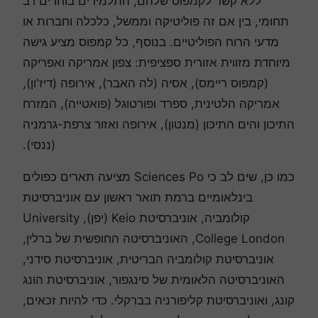
ללא קשר לקמפוס שלהם, התלמידים בוחרים רב
תחומי, בין אם זה פוליטיקה וממשל, כלכלה וחברות או
מדעי הרוח הפוליטיים. בנוסף, כל קמפוס מציע גישה
מיוחדת מזווית אזורית ספציפית: צפון אמריקה ואפריקה
(קמפוס ריימס), אסיה (לה האבר), אירופה (דיז'ון),
אמריקה הלטינית, ספרד ופורטוגל (פואטייה), המזרח
התיכון והים התיכון (מנטון), אירופה ואזור צרפת-גרמניה
(ננסי).
כמו כן, שים לב כי Sciences Po מציעה תארים כפולים
בינלאומיים ברמת תואר ראשון עם אוניברסיטת
קולומביה, אוניברסיטת Keio (יפן), University
College London, האוניברסיטה החופשית של ברלין,
אוניברסיטת קולומביה הבריטית, אוניברסיטת סידני,
האוניברסיטה הלאומית של סינגפור, אוניברסיטת הונג
קונג, ואוניברסיטת קליפורניה בברקלי. כדי להיות זכאים,