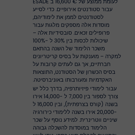
לעומת ממוצע של € 16,600 ב ESADE
עבור סטודנטים אירופיים. כדי לסייע
לסטודנטים לממן את לימודיהם,
מוסדות אלה מספקים מלגות עבור
פרופילים זכאים. סובסידיות אלה –
שיכולות לכסות בין 30% ל -100%
משכר הלימוד של השנה בהתאם
למקרה – מוענקות על בסיס קריטריונים
חברתיים, אך גם לעתים קרובות על
בסיס הכשרון של הסטודנט, התוצאות
האקדמיות ומעורבותו באוניברסיטה.
עבור לימודי פיזיותרפיה, בדרך כלל יש
צורך לספור בין 7,000 ל -14,000 אירו
בשנה (קורס בצרפתית), ובין 16,000 ל
-20,000 אירו בשנה ללימודי כירורגיה
שיניים ווטרינרית. למידע נוסף על שכר
הלימוד במוסדות להשכלה גבוהה