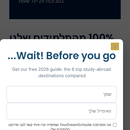
בסביבות 15-25 שעות
100% מהתלמידים שלנו
×
התקבלו
Wait! Before you go...
לאוניברסיטאות מובילות בעולם
Get our free 2026 guide: the 6 top study-abroad
destinations compared.
קבעו פגישת ייעוץ חינם
שוחח בצ'אט עם יועץ
בחר את אוניברסיטת
חלומותיך בארצות
אני מסכים/ה שYourDreamSchool ושותפיה יצרו איתי קשר לגבי פרויקט
הלימודים שלי.