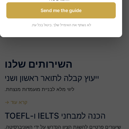
הברית
Send me the guide
לא נשתף את האימייל שלך. ביטול בכל עת.
השירותים שלנו
ייעוץ קבלה לתואר ראשון ושני
ליווי מלא לבניית מועמדות מנצחת.
קרא עוד →
הכנה למבחני IELTS ו-TOEFL
שיעורים פרטיים להשגת הציון הנדרש על ידי האוניברסיטה.