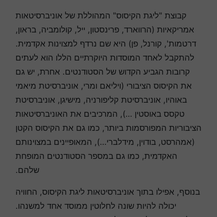
קבוצת "ליגת הקיסוס" המהוללת של אוניברסיטאות
אמריקאיות (הרווארד, פרינסטון, ייל, קולומביה, בראון,
דרטמות', קורנל, פן) היא שם נרדף למצוינות אקדמית.
להתקבל לאחד המוסדות היוקרתיים הללו הוא לעתים
קרובות הגביע הקדוש של הסטודנטים. אחרת, יש גם
את הקיסוס הציבורי (ויליאם ומרי, אוניברסיטת מיאמי
באוהיו, אוניברסיטת קליפורניה, מישיגן, אוניברסיטת
טקסס באוסטין …), המרכיבים את האוניברסיטאות
הציבוריות המפורסמות ביותר, כמו גם את הקיסוס הקטן
(אמהרסט, בודוין, מידלברי…), המאופיינים במצוינותם
האקדמית, כמו גם במספר הסטודנטים המופחת
שלהם.
בנוסף, אפילו בתוך אוניברסיטאות ליגת הקיסוס, החוויה
יכולה להיות שונה לחלוטין ממוסד אחד למשנהו.