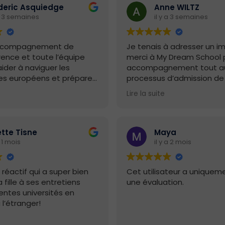
deric Asquiedge
Anne WILTZ
 a 3 semaines
il y a 3 semaines
’accompagnement de
Je tenais à adresser un 
ence et toute l’équipe
merci à My Dream School p
ider à naviguer les
accompagnement tout au
s européens et préparer
processus d’admission de
 en béton !
dans les universités qu’il v
Lire la suite
ésultats à l’arrivée !
Angleterre et en Espagne.
Dès le début de cette aven
ont été présents, disponib
iette Tisne
Maya
professionnalisme remarq
a 1 mois
il y a 2 mois
Grâce à leurs conseils, leu
et leur soutien, Grégoire a
réactif qui a super bien
Cet utilisateur a uniqueme
satisfaction de recevoir d
fille à ses entretiens
une évaluation.
d’admission de prestigieu
entes universités en
universités telles que UCL,
 l’étranger!
College London et l’IE Unive