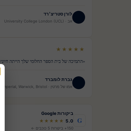
לורן סטריצ׳רד
LS
אב · University College London (UCL)
★★★★★
«התמיכה של בית הספר החלומי שלך הייתה חיונית לקבלה של מרטין ב-Imperial College… להיות תלמיד
גברת לומברד
ML
אמו של מרטין · Imperial, Warwick, Bristol
ביקורות Google
G
★★★★★
5.0
150+ ביקורות 5 כוכבים ←