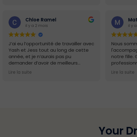
Nous recommandons sans hésitation
Your Dream School à toutes les
Chloe Ramel
Ma
familles souhaitant préparer
il y a 2 mois
il y 
sereinement des dossiers
candidatures à l'étranger.
J’ai eu l’opportunité de travailler avec
Nous somm
Yash et Jess tout au long de cette
l'accompag
année, et je n’aurais pas pu
notre fille.
demander d’avoir de meilleurs
professionn
coachs. Yash m’a accompagnée
leur invest
Lire la suite
Lire la suite
pour mon Personal Statement au
des cours d
Royaume-Uni, tandis que Jess m’a
qualité et 
aidée avec mon Common App et
succès à s
mes essais supplémentaires pour les
États-Unis.
Au-delà de l
Tous les deux ont été extrêmement
également
encourageants, en soutenant mes
entretiens
idées tout en me poussant à les
école de c
développer davantage. Nous avons
ont été pré
passé des heures à travailler et
parfaiteme