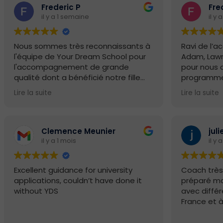
Frederic P
Fre
il y a 1 semaine
il y
Nous sommes très reconnaissants à
Ravi de l
l'équipe de Your Dream School pour
Adam, Lawr
l'accompagnement de grande
pour nous a
qualité dont a bénéficié notre fille
programme
tout au long de ses candidatures aux
des dossier
Lire la suite
Lire la suite
universités américaines et
Très beaux r
britanniques. Adam et son équipe
ont fait preuve d'un
professionnalisme, d'une disponibilité
Clemence Meunier
jul
et d'une expertise remarquables à
il y a 1 mois
il y 
chaque étape du processus.
Excellent guidance for university
Coach très 
Grâce à leurs conseils avisés et à leur
applications, couldn’t have done it
préparé ma 
accompagnement personnalisé,
without YDS
avec différ
notre fille a été admise dans
France et à
l'université de l'Ivy League dont elle
rêvait.