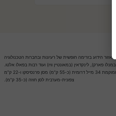
אזור הידוע בזרימה חופשית של רעיונות ובחברות הטכנולוגיה
נלו פארק), לינקדאין (במאונטיין וויו) ועוד רבות בפאלו אלטו.
האוניברסיטה ממוקמת 34 מייל דרומית (כ-55 ק"מ) מסן פרנסיסקו ו-22 ק"מ
צפונית-מערבית לסן חוזה (כ-35 ק"מ).