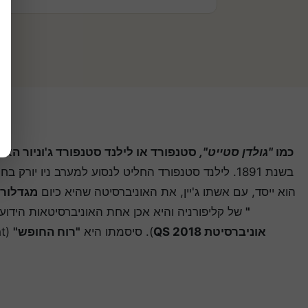
כמו
"גולדן סטייט",
סטנפורד או לילנד סטנפורד ג'וניור האו
בשנת 1891. לילנד סטנפורד החליט לנסוע למערב ניו יורק
הוא ייסד, עם אשתו ג'יין, את האוניברסיטה שהיא כיום
מגדלור
"
של קליפורניה והיא אכן אחת האוניברסיטאות הידועו
אוניברסיטת QS 2018
). סיסמתו היא
"רוח החופש"
(Die Luft der Freiheit weht).