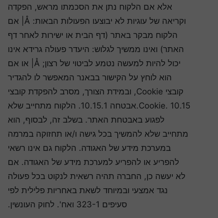
אלא אם הלקוח נתן את הסכמתו מראש, הפקדה
וקריאה של עוגיות לא יבוצעו הפעולות הבאות: Å| אם
הלקוח מבקר באתר (דף הבית או ישירות לאחר דף
האתר) ואינו ממשיך לגלוש: היעדר פעולה גרידא אינו
יכול להיות למעשה נטמע לביטוי של רצון; Å| או אם
הוא לוחץ על הקישור בבאנר המאפשר לו להגדיר
קובצי Cookie, ובמידת הצורך, מסרב להפקדת קובצי
Cookie. 10.15.אבטחה 10.15.1. הלקוח מתחייב שלא
לפגוע באבטחת האתר. בשלב זה, לבסוף, הוא
מתחייב שלא להמשיך בכל גישה ו/או תחזוקה במרמה
במערכת מידע של האגודה. הלקוח גם אינו רשאי
להפריע או להפריע למערכת מידע של האגודה. אם
לא יעשה כן, החברה תהיה רשאית לנקוט בכל פעולה
נגד אמצעי ובמיוחד לשאת באחריות פלילית לפי
סעיפים 323-1 ואח'. לחוק העונשין.