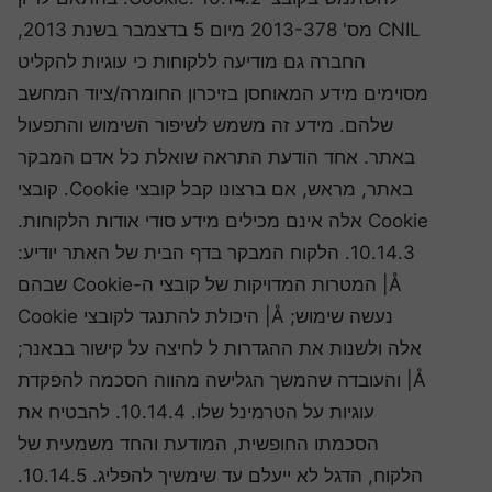
CNIL מס' 2013-378 מיום 5 בדצמבר בשנת 2013,
החברה גם מודיעה ללקוחות כי עוגיות להקליט
מסוימים מידע המאוחסן בזיכרון החומרה/ציוד המחשב
שלהם. מידע זה משמש לשיפור השימוש והתפעול
באתר. אחד הודעת התראה שואלת כל אדם המבקר
באתר, מראש, אם ברצונו קבל קובצי Cookie. קובצי
Cookie אלה אינם מכילים מידע סודי אודות הלקוחות.
10.14.3. הלקוח המבקר בדף הבית של האתר יודיע:
Å| המטרות המדויקות של קובצי ה-Cookie שבהם
נעשה שימוש; Å| היכולת להתנגד לקובצי Cookie
אלה ולשנות את ההגדרות ל לחיצה על קישור בבאנר;
Å| והעובדה שהמשך הגלישה מהווה הסכמה להפקדת
עוגיות על הטרמינל שלו. 10.14.4. להבטיח את
הסכמתו החופשית, המודעת והחד משמעית של
הלקוח, הדגל לא ייעלם עד שימשיך להפליג. 10.14.5.