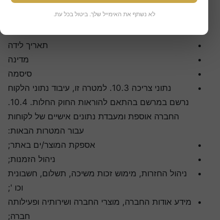
שם פרטי
לא נשתף את האימייל שלך. ביטול בכל עת.
שם
כתובת למשלוח דואר
תאריך לידה
מדינה
סיסמה
נתוני צריכה 10.3. למטרה זו, עיבוד נתוני הלקוח
נרשם במרשם בהתאם להוראות החוק החלות. 10.4.
החברה אוספת ומעבדת נתונים אישיים של לקוחות
עבור המטרות הבאות:
אספקת המוצר/ים באתר;
ניהול הזמנות;
ניהול החזרות, מימוש זכות משיכה, תשלום, חשבונית
וכו ';
מידע אודות החברה, מוצרי החברה ושירותיה ופעילותה
חברה;