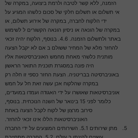
הזמנה, ללא קשר לטיבה ולרמת ביצועה, במקרה של
אי תשלום או תשלום חלקי של סכום כלשהו המגיע על
ידי הלקוח לחברה, במקרה של אירוע תשלום, או
במקרה של הונאה או ניסיון הונאה הקשורים ל לשימוש
באתר ולתשלום הזמנה. 4.6. בנוסף, הלקוח יהיה זכאי
להחזר מלא של המחיר ששולם ב אם לא יקבל הצעה
מותנית כלשהי מאחת מחמש האוניברסיטאות אליו
היה פונה במסגרת תוכנית התואר הראשון
באוניברסיטה בבריטניה. הצעת החזר כספי זו חלה רק
במקרה שהלקוח אכן עשה זאת חל על חמש
אוניברסיטאות שאושרו על ידי האגודה ועמדו במועדים,
כלומר לפני 15 בינואר של השנה הנוכחית. בנוסף,
סירוב מרצון של לקוח לקבל הצעה באחת
האוניברסיטאות הללו אינו זכאי להחזר.
מתן שירותים 5.1. השירותים המוצעים על ידי החברה
עשויים להינתן ב עולם. 5.2. החברה מתחייבת