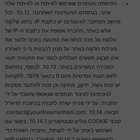
הסיסמה והנתונים ששימשו לאימות או לאימות שלה
ערוך, בגרסתם המעודכנת האחרונה. 10.12. לכל
מחשב המחובר לאינטרנט יש כתובת IP. ברגע שלקוח
גולש באתר, החברה אוספת את כתובת ה-IP של
הלקוח על מנת לנתח את התנועה באתר ולנטר את
פעילות הלקוח באתר על מנת להבטיח כי כי האחרון
אינו מבצע מעשים העלולים להפר את התנאים תנאי
המכירה המופיעים באתר. 10.13. לבסוף, בהתאם
לחוק הגנת הפרטיות מיום 6 בינואר 1978, ללקוחות
יש זכות גישה, תיקון, מחיקה וכן זכות להתנגד מסיבות
לגיטימיות לעיבוד הנתונים שנאספו ומעובד על ידי
החברה, על ידי פנייה ישירה לחברה בכתובת הדוא"ל
הבאה: contact@yourdreamschool.com. 10.14.
קובצי COOKIE וכלים סטטיסטיים 10.14.1. בקשר עם
השימוש באתר על ידי לקוחות, החברה רשאית כדי
להשתמש בקובצי Cookie. 10.14.2. בהתאם לדיון