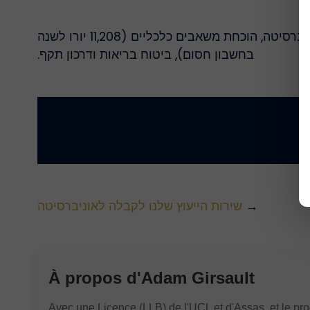
אזרחי EU/EEA: אין צורך באשרה. אחרים: יש לבקש אשרת לימודים בשגרירות הגרמנית. דרישות: אישור קבלה מהאוניברסיטה, הוכחת משאבים כלכליים (11,208 יורו לשנה
בחשבון חסום), ביטוח בריאות ודרכון תקף.
→
שירות הייעוץ שלנו לקבלה לאוניברסיטה
À propos d'
Adam Girsault
Avec une Licence (LLB) de l'UCL et d'Assas, et le p