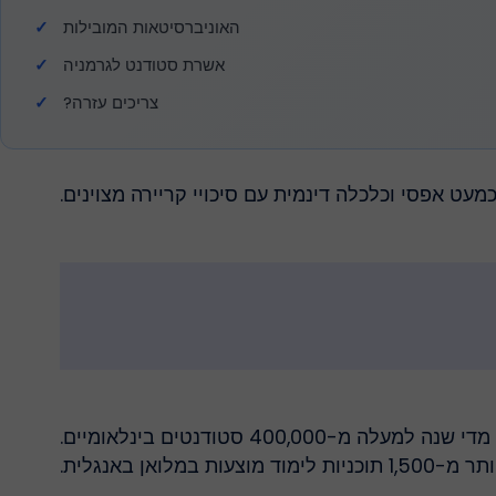
האוניברסיטאות המובילות
אשרת סטודנט לגרמניה
צריכים עזרה?
עט אפסי וכלכלה דינמית עם סיכויי קריירה מצוינים.
אוניברסיטאות ציבוריות בגרמניה גובות דמי סמסטר של 150-350 יורו בלבד — לא שכר לימוד. גרמניה מושכת מדי שנה למעלה מ-400,000 סטודנטים בינלאומיים.
 מ-1,500 תוכניות לימוד מוצעות במלואן באנגלית.