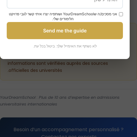
אני מסכים/ה שYourDreamSchool ושותפיה יצרו איתי קשר לגבי פרויקט
הלימודים שלי.
Send me the guide
Notre engagement qualité
Cet article est rédigé et vérifié par notre équipe de
לא נשתף את האימייל שלך. ביטול בכל עת.
consultants en admissions, diplômés de HEC Paris, UCL,
et d’autres institutions de premier plan. Toutes les
informations sont vérifiées auprès des sources
officielles des universités.
YourDreamSchool : Plus de 10 ans d’expertise en admissions
universitaires internationales
Besoin d’un accompagnement personnalisé ?
Contactez nos experts.