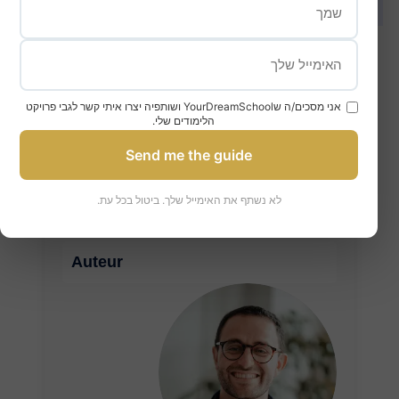
אני מסכים/ה שYourDreamSchool ושותפיה יצרו איתי קשר לגבי פרויקט
באוניברסיטה זרה של דרגה 1
הלימודים שלי.
Send me the guide
לא נשתף את האימייל שלך. ביטול בכל עת.
Auteur