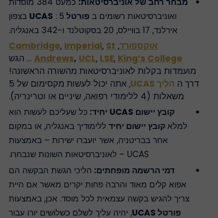
מבחר רחב של אוניברסיטאות:
כמעט 384 מוסדות
ואוניברסיטאות רשומים ב
פורטל UCAS
: 5 בצפון
אירלנד, 17 בוויילס, 20 בסקוטלנד ו-342 באנגליה.
אוקספורד
,
St
,
Imperial
,
Cambridge
King’s College
,
LSE
,
UCL
,
Andrews
… הגש
מועמדות בקלות לאוניברסיטאות מהשורה הראשונה!
דרך ה
הליך UCAS
, אתה יכול לעשות מקסימום של 5
משאלות (4 ללימודי רפואה, שיניים או וטרינריה).
קובץ יישום UCAS יחיד:
כל שעליכם לעשות הוא
למלא
קובץ יישום יחיד
ללימודיך באנגליה, או במקום
אחר בבריטניה, אשר יועברו ישירות – באמצעות
UCAS – לאוניברסיטאות השונות שנבחרו.
דמי הרשמה מופחתים:
הליכי הגשת הבקשה הם
אפוא קלים מאוד והרבה פחות יקרים מאשר אם היית
צריך להגיש בקשה עצמאית לכל מוסד. אכן, באמצעות
פורטל UCAS
, יהיה עליך לשלם כשלושים יורו עבור