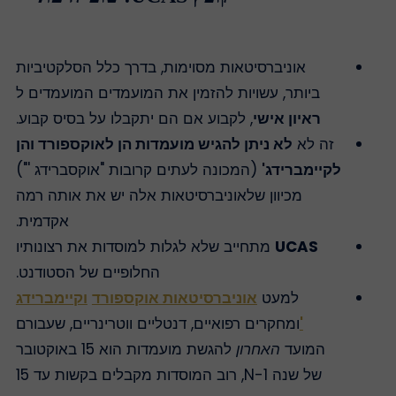
אוניברסיטאות מסוימות, בדרך כלל הסלקטיביות
ביותר, עשויות להזמין את המועמדים המועמדים ל
ראיון אישי
, לקבוע אם הם יתקבלו על בסיס קבוע.
זה לא
לא ניתן להגיש מועמדות הן לאוקספורד והן
לקיימברידג'
(המכונה לעתים קרובות "אוקסברידג '")
מכיוון שלאוניברסיטאות אלה יש את אותה רמה
אקדמית.
UCAS
מתחייב שלא לגלות למוסדות את רצונותיו
החלופיים של הסטודנט.
למעט
אוניברסיטאות אוקספורד
וקיימברידג
'
ומחקרים רפואיים, דנטליים ווטרינריים, שעבורם
המועד
האחרון
להגשת מועמדות הוא 15 באוקטובר
של שנה N-1, רוב המוסדות מקבלים בקשות עד 15